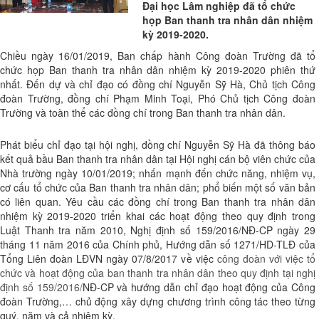
Đại học Lâm nghiệp đã tổ chức
họp Ban thanh tra nhân dân nhiệm
kỳ 2019-2020.
Chiều ngày 16/01/2019, Ban chấp hành Công đoàn Trường đã tổ
chức họp Ban thanh tra nhân dân nhiệm kỳ 2019-2020 phiên thứ
nhất. Đến dự và chỉ đạo có đồng chí Nguyễn Sỹ Hà, Chủ tịch Công
đoàn Trường, đồng chí Phạm Minh Toại, Phó Chủ tịch Công đoàn
Trường và toàn thể các đồng chí trong Ban thanh tra nhân dân.
Phát biểu chỉ đạo tại hội nghị, đồng chí Nguyễn Sỹ Hà đã thông báo
kết quả bầu Ban thanh tra nhân dân tại Hội nghị cán bộ viên chức của
Nhà trường ngày 10/01/2019; nhấn mạnh đến chức năng, nhiệm vụ,
cơ cấu tổ chức của Ban thanh tra nhân dân; phổ biến một số văn bản
có liên quan. Yêu cầu các đồng chí trong Ban thanh tra nhân dân
nhiệm kỳ 2019-2020 triển khai các hoạt động theo quy định trong
Luật Thanh tra năm 2010, Nghị định số 159/2016/NĐ-CP ngày 29
tháng 11 năm 2016 của Chính phủ, Hướng dẫn số 1271/HD-TLĐ của
Tổng Liên đoàn LĐVN ngày 07/8/2017 về việc
công đoàn với việc tổ
chức và hoạt động của ban thanh tra nhân dân theo quy định tại nghị
định số 159/2016/
NĐ-CP và hướng dẫn chỉ đạo hoạt động của Công
đoàn Trường,… chủ động xây dựng chương trình công tác theo từng
quý, năm và cả nhiệm kỳ.