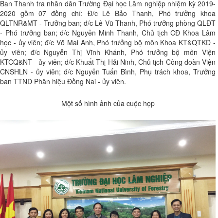
Ban Thanh tra nhân dân Trường Đại học Lâm nghiệp nhiệm kỳ 2019-
2020 gồm 07 đồng chí: Đ/c Lê Bảo Thanh, Phó trưởng khoa
QLTNR&MT - Trưởng ban; đ/c Lê Vũ Thanh, Phó trưởng phòng QLĐT
- Phó trưởng ban; đ/c Nguyễn Minh Thanh, Chủ tịch CĐ Khoa Lâm
học - ủy viên; đ/c Võ Mai Anh, Phó trưởng bộ môn Khoa KT&QTKD -
ủy viên; đ/c Nguyễn Thị Vĩnh Khánh, Phó trưởng bộ môn Viện
KTCQ&NT - ủy viên; đ/c Khuất Thị Hải Ninh, Chủ tịch Công đoàn Viện
CNSHLN - ủy viên; đ/c Nguyễn Tuấn Bình, Phụ trách khoa, Trưởng
ban TTND Phân hiệu Đồng Nai - ủy viên.
Một số hình ảnh của cuộc họp