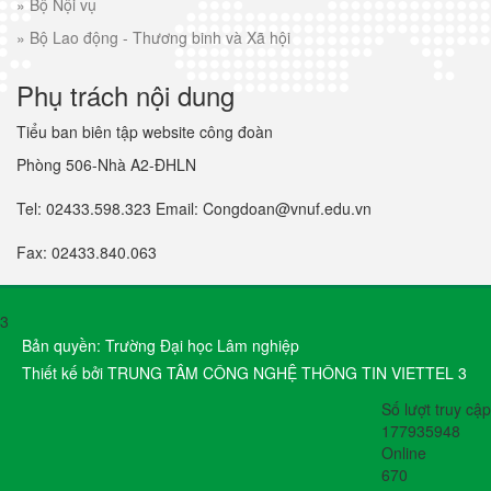
»
Bộ Nội vụ
»
Bộ Lao động - Thương binh và Xã hội
Phụ trách nội dung
Tiểu ban biên tập website công đoàn
Phòng 506-Nhà A2-ĐHLN
Tel: 02433.598.323 Email: Congdoan@vnuf.edu.vn
Fax: 02433.840.063
3
Bản quyền: Trường Đại học Lâm nghiệp
Thiết kế bởi TRUNG TÂM CÔNG NGHỆ THÔNG TIN VIETTEL 3
Số lượt truy cập
177935948
Online
670