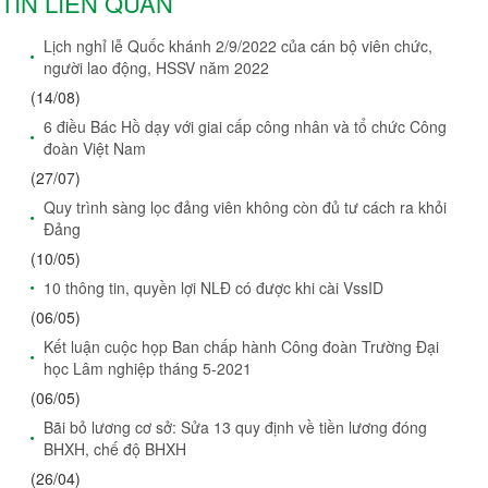
TIN LIÊN QUAN
Lịch nghỉ lễ Quốc khánh 2/9/2022 của cán bộ viên chức,
người lao động, HSSV năm 2022
(14/08)
6 điều Bác Hồ dạy với giai cấp công nhân và tổ chức Công
đoàn Việt Nam
(27/07)
Quy trình sàng lọc đảng viên không còn đủ tư cách ra khỏi
Đảng
(10/05)
10 thông tin, quyền lợi NLĐ có được khi cài VssID
(06/05)
Kết luận cuộc họp Ban chấp hành Công đoàn Trường Đại
học Lâm nghiệp tháng 5-2021
(06/05)
Bãi bỏ lương cơ sở: Sửa 13 quy định về tiền lương đóng
BHXH, chế độ BHXH
(26/04)