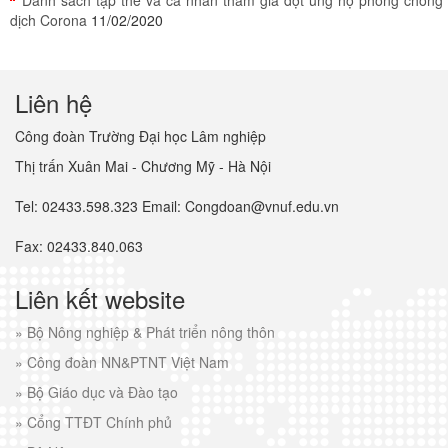
Danh sách tập thể và cá nhân tham gia đợt ủng hộ phòng chống
dịch Corona
11/02/2020
Liên hệ
Công đoàn Trường Đại học Lâm nghiệp
Thị trấn Xuân Mai - Chương Mỹ - Hà Nội
Tel: 02433.598.323 Email: Congdoan@vnuf.edu.vn
Fax: 02433.840.063
Liên kết website
»
Bộ Nông nghiệp & Phát triển nông thôn
»
Công đoàn NN&PTNT Việt Nam
»
Bộ Giáo dục và Đào tạo
»
Cổng TTĐT Chính phủ