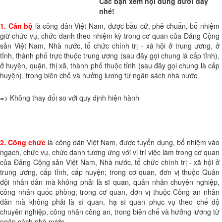
Các bạn xem nội dung dưới đây
nhé!
1. Cán bộ
là công dân Việt Nam, được bầu cử, phê chuẩn, bổ nhiệm
giữ chức vụ, chức danh theo nhiệm kỳ trong cơ quan của Đảng Cộng
sản Việt Nam, Nhà nước, tổ chức chính trị - xã hội ở trung ương, ở
tỉnh, thành phố trực thuộc trung ương (sau đây gọi chung là cấp tỉnh),
ở huyện, quận, thị xã, thành phố thuộc tỉnh (sau đây gọi chung là cấp
huyện), trong biên chế và hưởng lương từ ngân sách nhà nước.
=> Không thay đổi so với quy định hiện hành
2. Công chức
là công dân Việt Nam, được tuyển dụng, bổ nhiệm vào
ngạch, chức vụ, chức danh tương ứng với vị trí việc làm trong cơ quan
của Đảng Cộng sản Việt Nam, Nhà nước, tổ chức chính trị - xã hội ở
trung ương, cấp tỉnh, cấp huyện; trong cơ quan, đơn vị thuộc Quân
đội nhân dân mà không phải là sĩ quan, quân nhân chuyên nghiệp,
công nhân quốc phòng; trong cơ quan, đơn vị thuộc Công an nhân
dân mà không phải là sĩ quan, hạ sĩ quan phục vụ theo chế độ
chuyên nghiệp, công nhân công an, trong biên chế và hưởng lương từ
ngân sách nhà nước.