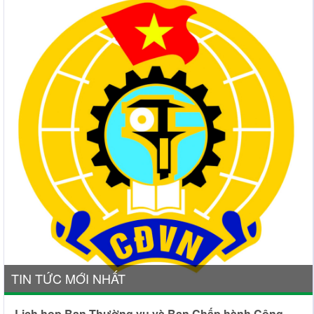
TIN TỨC MỚI NHẤT
Lịch họp Ban Thường vụ và Ban Chấp hành Công