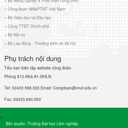
»
Bộ Nông nghiệp & Phát triển nông thôn
»
Công đoàn NN&PTNT Việt Nam
»
Bộ Giáo dục và Đào tạo
»
Cổng TTĐT Chính phủ
»
Bộ Nội vụ
»
Bộ Lao động - Thương binh và Xã hội
Phụ trách nội dung
Tiểu ban biên tập website công đoàn
Phòng 812-Nhà A1-ĐHLN
Tel: 02433.598.323 Email: Congdoan@vnuf.edu.vn
Fax: 02433.840.063
3
Bản quyền: Trường Đại học Lâm nghiệp