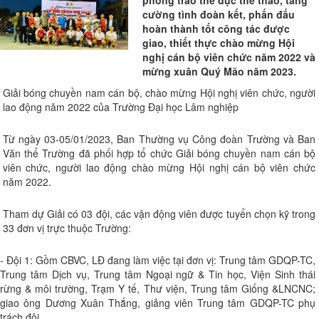
phong trào thể dục thể thao, tăng
cường tình đoàn kết, phấn đấu
hoàn thành tốt công tác được
giao, thiết thực chào mừng Hội
nghị cán bộ viên chức năm 2022 và
mừng xuân Quý Mão năm 2023.
Giải bóng chuyền nam cán bộ, chào mừng Hội nghị viên chức, người
lao động năm 2022 của Trường Đại học Lâm nghiệp
Từ ngày 03-05/01/2023, Ban Thường vụ Công đoàn Trường và Ban
Văn thể Trường đã phối hợp tổ chức Giải bóng chuyền nam cán bộ
viên chức, người lao động chào mừng Hội nghị cán bộ viên chức
năm 2022.
Tham dự Giải có 03 đội, các vận động viên được tuyển chọn kỹ trong
33 đơn vị trực thuộc Trường:
- Đội 1: Gồm CBVC, LĐ đang làm việc tại đơn vị: Trung tâm GDQP-TC,
Trung tâm Dịch vụ, Trung tâm Ngoại ngữ & Tin học, Viện Sinh thái
rừng & môi trường, Trạm Y tế, Thư viện, Trung tâm Giống &LNCNC;
giao ông Dương Xuân Thắng, giảng viên Trung tâm GDQP-TC phụ
trách đội.