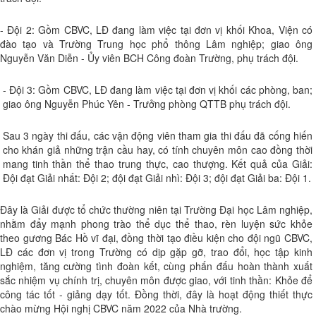
- Đội 2: Gồm CBVC, LĐ đang làm việc tại đơn vị khối Khoa, Viện có
đào tạo và Trường Trung học phổ thông Lâm nghiệp; giao ông
Nguyễn Văn Diễn - Ủy viên BCH Công đoàn Trường, phụ trách đội.
- Đội 3: Gồm CBVC, LĐ đang làm việc tại đơn vị khối các phòng, ban;
giao ông Nguyễn Phúc Yên - Trưởng phòng QTTB phụ trách đội.
Sau 3 ngày thi đấu, các vận động viên tham gia thi đấu đã cống hiến
cho khán giả những trận cầu hay, có tính chuyên môn cao đồng thời
mang tinh thần thể thao trung thực, cao thượng. Kết quả của Giải:
Đội đạt Giải nhất: Đội 2; đội đạt Giải nhì: Đội 3; đội đạt Giải ba: Đội 1.
Đây là Giải được tổ chức thường niên tại Trường Đại học Lâm nghiệp,
nhằm đẩy mạnh phong trào thể dục thể thao, rèn luyện sức khỏe
theo gương Bác Hồ vĩ đại, đồng thời tạo điều kiện cho đội ngũ CBVC,
LĐ các đơn vị trong Trường có dịp gặp gỡ, trao đổi, học tập kinh
nghiệm, tăng cường tình đoàn kết, cùng phấn đấu hoàn thành xuất
sắc nhiệm vụ chính trị, chuyên môn được giao, với tinh thần: Khỏe để
công tác tốt - giảng dạy tốt. Đồng thời, đây là hoạt động thiết thực
chào mừng Hội nghị CBVC năm 2022 của Nhà trường.