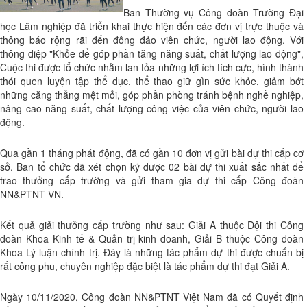
Ban Thường vụ Công đoàn Trường Đại
học Lâm nghiệp đã triển khai thực hiện đến các đơn vị trực thuộc và
thông báo rộng rãi đến đông đảo viên chức, người lao động. Với
thông điệp "Khỏe để góp phần tăng năng suất, chất lượng lao động",
Cuộc thi được tổ chức nhằm lan tỏa những lợi ích tích cực, hình thành
thói quen luyện tập thể dục, thể thao giữ gìn sức khỏe, giảm bớt
những căng thẳng mệt mỏi, góp phần phòng tránh bệnh nghề nghiệp,
nâng cao năng suất, chất lượng công việc của viên chức, người lao
động.
Qua gần 1 tháng phát động, đã có gần 10 đơn vị gửi bài dự thi cấp cơ
sở. Ban tổ chức đã xét chọn kỹ được 02 bài dự thi xuất sắc nhất để
trao thưởng cấp trường và gửi tham gia dự thi cấp Công đoàn
NN&PTNT VN.
Kết quả giải thưởng cấp trường như sau: Giải A thuộc Đội thi Công
đoàn Khoa Kinh tế & Quản trị kinh doanh, Giải B thuộc Công đoàn
Khoa Lý luận chính trị. Đây là những tác phẩm dự thi được chuẩn bị
rất công phu, chuyên nghiệp đặc biệt là tác phẩm dự thi đạt Giải A.
Ngày 10/11/2020, Công đoàn NN&PTNT Việt Nam đã có Quyết định