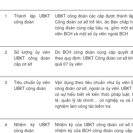
1
Thành lập UBKT
UBKT công đoàn các cấp được thành lậ
công đoàn
Công đoàn cơ sở trở lên, do Ban chấp 
công đoàn cùng cấp bầu ra, gồm một s
viên BCH và một số ủy viên ngoài BCH
2
Số lượng ủy viên
Do BCH công đoàn cùng cấp quyết đị
UBKT công đoàn
theo quy định: UBKT Công đoàn cơ sở k
cấp cơ sở
quá 07 ủy viên
3
Tiêu chuẩn ủy viên
Vận dụng theo tiêu chuẩn như ủy viên
UBKT công đoàn
công đoàn cơ sở, ngoài ra ủy viên UBKT
có sự hiểu biết về kiến thức pháp luật, 
tế, quản lý tài chính… có nghiệp vụ và 
nghiệm làm công tác kiểm tra
4
Nhiệm kỳ UBKT
Nhiệm kỳ của UBKT công đoàn cơ sở 
công đoàn
nhiệm kỳ của BCH công đoàn cùng cấp