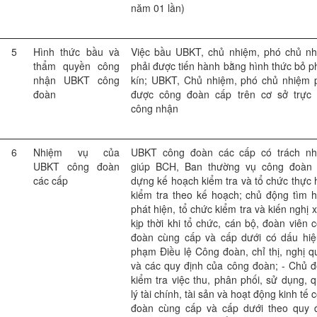
năm 01 lần)
5
Hình thức bầu và
Việc bầu UBKT, chủ nhiệm, phó chủ n
thẩm quyền công
phải được tiến hành bằng hình thức bỏ p
nhận UBKT công
kín; UBKT, Chủ nhiệm, phó chủ nhiệm 
đoàn
được công đoàn cấp trên cơ sở trực 
công nhận
6
Nhiệm vụ của
UBKT công đoàn các cấp có trách nh
UBKT công đoàn
giúp BCH, Ban thường vụ công đoàn 
các cấp
dựng kế hoạch kiểm tra và tổ chức thực 
kiểm tra theo kế hoạch; chủ động tìm h
phát hiện, tổ chức kiểm tra và kiến nghị x
kịp thời khi tổ chức, cán bộ, đoàn viên 
đoàn cùng cấp và cấp dưới có dấu hiệ
phạm Điều lệ Công đoàn, chỉ thị, nghị q
và các quy định của công đoàn; - Chủ 
kiểm tra việc thu, phân phối, sử dụng, 
lý tài chính, tài sản và hoạt động kinh tế 
đoàn cùng cấp và cấp dưới theo quy 