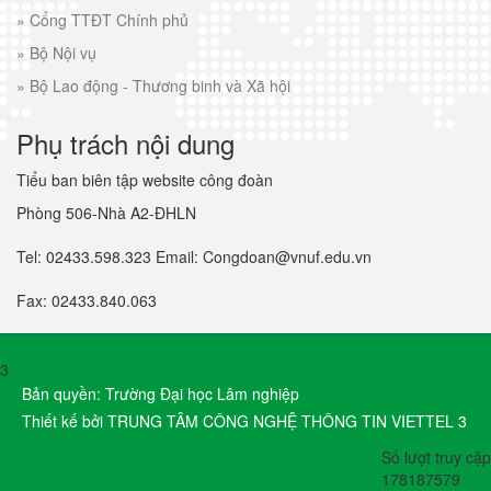
»
Cổng TTĐT Chính phủ
»
Bộ Nội vụ
»
Bộ Lao động - Thương binh và Xã hội
Phụ trách nội dung
Tiểu ban biên tập website công đoàn
Phòng 506-Nhà A2-ĐHLN
Tel: 02433.598.323 Email: Congdoan@vnuf.edu.vn
Fax: 02433.840.063
3
Bản quyền: Trường Đại học Lâm nghiệp
Thiết kế bởi TRUNG TÂM CÔNG NGHỆ THÔNG TIN VIETTEL 3
Số lượt truy cập
178187579