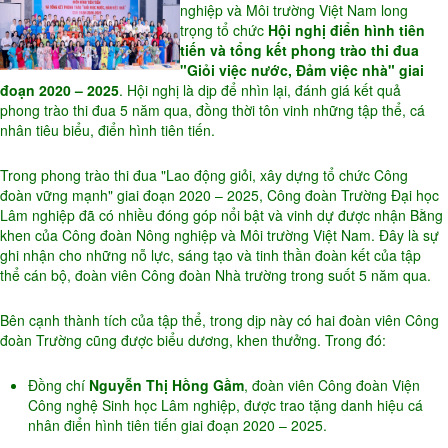
nghiệp và Môi trường Việt Nam long
trọng tổ chức
Hội nghị điển hình tiên
tiến và tổng kết phong trào thi đua
"Giỏi việc nước, Đảm việc nhà" giai
đoạn 2020 – 2025
. Hội nghị là dịp để nhìn lại, đánh giá kết quả
phong trào thi đua 5 năm qua, đồng thời tôn vinh những tập thể, cá
nhân tiêu biểu, điển hình tiên tiến.
Trong phong trào thi đua "Lao động giỏi, xây dựng tổ chức Công
đoàn vững mạnh" giai đoạn 2020 – 2025, Công đoàn Trường Đại học
Lâm nghiệp đã có nhiều đóng góp nổi bật và vinh dự được nhận Bằng
khen của Công đoàn Nông nghiệp và Môi trường Việt Nam. Đây là sự
ghi nhận cho những nỗ lực, sáng tạo và tinh thần đoàn kết của tập
thể cán bộ, đoàn viên Công đoàn Nhà trường trong suốt 5 năm qua.
Bên cạnh thành tích của tập thể, trong dịp này có hai đoàn viên Công
đoàn Trường cũng được biểu dương, khen thưởng. Trong đó:
Đồng chí
Nguyễn Thị Hồng Gầm
, đoàn viên Công đoàn Viện
Công nghệ Sinh học Lâm nghiệp, được trao tặng danh hiệu cá
nhân điển hình tiên tiến giai đoạn 2020 – 2025.