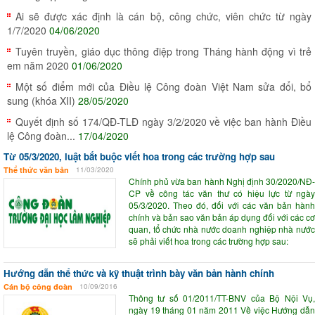
Ai sẽ được xác định là cán bộ, công chức, viên chức từ ngày
1/7/2020
04/06/2020
Tuyên truyền, giáo dục thông điệp trong Tháng hành động vì trẻ
em năm 2020
01/06/2020
Một số điểm mới của Điều lệ Công đoàn Việt Nam sửa đổi, bổ
sung (khóa XII)
28/05/2020
Quyết định số 174/QĐ-TLĐ ngày 3/2/2020 về việc ban hành Điều
lệ Công đoàn...
17/04/2020
Từ 05/3/2020, luật bắt buộc viết hoa trong các trường hợp sau
Thể thức văn bản
11/03/2020
Chính phủ vừa ban hành Nghị định 30/2020/NĐ-
CP về công tác văn thư có hiệu lực từ ngày
05/3/2020. Theo đó, đối với các văn bản hành
chính và bản sao văn bản áp dụng đối với các cơ
quan, tổ chức nhà nước doanh nghiệp nhà nước
sẽ phải viết hoa trong các trường hợp sau:
Hướng dẫn thể thức và kỹ thuật trình bày văn bản hành chính
Cán bộ công đoàn
10/09/2016
Thông tư số 01/2011/TT-BNV của Bộ Nội Vụ,
ngày 19 tháng 01 năm 2011 Về việc Hướng dẫn