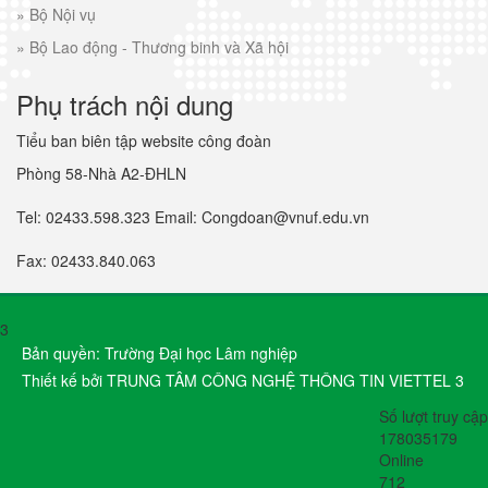
»
Bộ Nội vụ
»
Bộ Lao động - Thương binh và Xã hội
Phụ trách nội dung
Tiểu ban biên tập website công đoàn
Phòng 58-Nhà A2-ĐHLN
Tel: 02433.598.323 Email: Congdoan@vnuf.edu.vn
Fax: 02433.840.063
3
Bản quyền: Trường Đại học Lâm nghiệp
Thiết kế bởi TRUNG TÂM CÔNG NGHỆ THÔNG TIN VIETTEL 3
Số lượt truy cập
178035179
Online
712