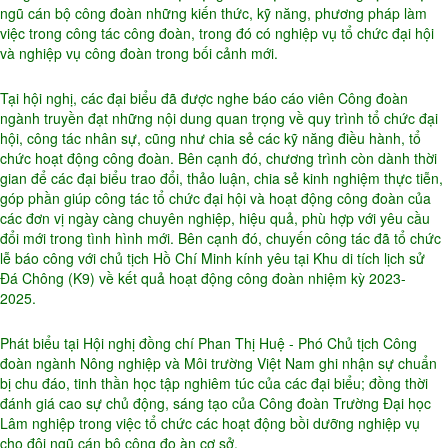
ngũ cán bộ công đoàn những kiến thức, kỹ năng, phương pháp làm
việc trong công tác công đoàn, trong đó có nghiệp vụ tổ chức đại hội
và nghiệp vụ công đoàn trong bối cảnh mới.
Tại hội nghị, các đại biểu đã được nghe báo cáo viên Công đoàn
ngành truyền đạt những nội dung quan trọng về quy trình tổ chức đại
hội, công tác nhân sự, cũng như chia sẻ các kỹ năng điều hành, tổ
chức hoạt động công đoàn. Bên cạnh đó, chương trình còn dành thời
gian để các đại biểu trao đổi, thảo luận, chia sẻ kinh nghiệm thực tiễn,
góp phần giúp công tác tổ chức đại hội và hoạt động công đoàn của
các đơn vị ngày càng chuyên nghiệp, hiệu quả, phù hợp với yêu cầu
đổi mới trong tình hình mới. Bên cạnh đó, chuyến công tác đã tổ chức
lễ báo công với chủ tịch Hồ Chí Minh kính yêu tại Khu di tích lịch sử
Đá Chông (K9) về kết quả hoạt động công đoàn nhiệm kỳ 2023-
2025.
Phát biểu tại Hội nghị đồng chí Phan Thị Huệ - Phó Chủ tịch Công
đoàn ngành Nông nghiệp và Môi trường Việt Nam ghi nhận sự chuẩn
bị chu đáo, tinh thần học tập nghiêm túc của các đại biểu; đồng thời
đánh giá cao sự chủ động, sáng tạo của Công đoàn Trường Đại học
Lâm nghiệp trong việc tổ chức các hoạt động bồi dưỡng nghiệp vụ
cho đội ngũ cán bộ công đo àn cơ sở.